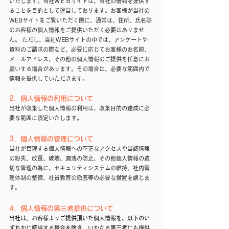
いたします。当社ＷＥＢサイトは、当社の情報を提供す
ることを目的として運営しております。お客様が当社の
WEBサイトをご覧いただく際に、通常は、住所、氏名等
のお客様の個人情報をご提供いただく必要はありませ
ん。 ただし、当社WEBサイトの中では、アンケートや
資料のご請求の際など、必要に応じてお客様のお名前、
メールアドレス、その他の個人情報のご提供を任意にお
願いする場合があります。その場合は、必要な範囲内で
情報を提供していただきます。
2．個人情報の利用について
当社が収集した個人情報の利用は、収集目的の達成に必
要な範囲に限定いたします。
3．個人情報の管理について
当社が管理する個人情報への不正なアクセスや当該情報
の紛失、改竄、破壊、漏洩の防止、その他個人情報の適
切な管理の為に、セキュリティシステムの維持、社内管
理体制の整備、社員教育の徹底等の必要な措置を講じま
す。
4．個人情報の第三者提供について
当社は、お客様よりご提供頂いた個人情報を、以下のい
ずれかに該当する場合を除き、いかなる第三者にも提供