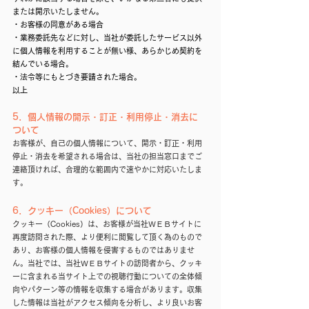
または開示いたしません。
・お客様の同意がある場合
・業務委託先などに対し、当社が委託したサービス以外
に個人情報を利用することが無い様、あらかじめ契約を
結んでいる場合。
・法令等にもとづき要請された場合。
以上
5．個人情報の開示・訂正・利用停止・消去に
ついて
お客様が、自己の個人情報について、開示・訂正・利用
停止・消去を希望される場合は、当社の担当窓口までご
連絡頂ければ、合理的な範囲内で速やかに対応いたしま
す。
6．クッキー（Cookies）について
クッキー（Cookies）は、お客様が当社ＷＥＢサイトに
再度訪問された際、より便利に閲覧して頂く為のもので
あり、お客様の個人情報を侵害するものではありませ
ん。当社では、当社ＷＥＢサイトの訪問者から、クッキ
ーに含まれる当サイト上での視聴行動についての全体傾
向やパターン等の情報を収集する場合があります。収集
した情報は当社がアクセス傾向を分析し、より良いお客