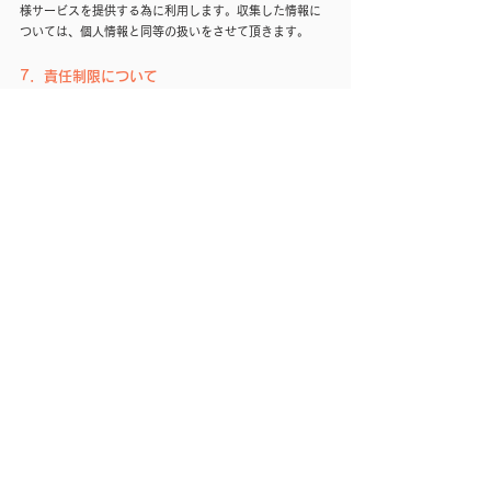
様サービスを提供する為に利用します。収集した情報に
ついては、個人情報と同等の扱いをさせて頂きます。
7．責任制限について
当社ＷＥＢサイトのご利用は、お客様の責任において行
われるものとします。当社ＷＥＢサイト及び当社ＷＥＢ
サイトにリンクが設定されている他のＷＥＢサイトから
取得された各種情報の利用によって生じたあらゆる損害
に関して、当社は一切の責任を負いません。
8.当社の個人情報の取扱いに関するお問合せは
下記までご連絡お願いいたします。
【連絡先】
ZEAL株式会社
TEL.075-605-4688 / FAX.075-605-4667
お問い合わせは
こちら
受付時間 10:00 ～19:00